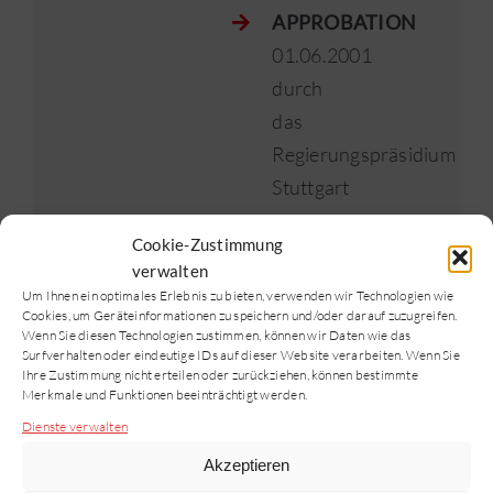
APPROBATION
01.06.2001
durch
das
Regierungspräsidium
Stuttgart
PROMOTION
Cookie-Zustimmung
2003
verwalten
Um Ihnen ein optimales Erlebnis zu bieten, verwenden wir Technologien wie
an
Cookies, um Geräteinformationen zu speichern und/oder darauf zuzugreifen.
der
Wenn Sie diesen Technologien zustimmen, können wir Daten wie das
Surfverhalten oder eindeutige IDs auf dieser Website verarbeiten. Wenn Sie
Universität
Ihre Zustimmung nicht erteilen oder zurückziehen, können bestimmte
Merkmale und Funktionen beeinträchtigt werden.
Heidelberg
Dienste verwalten
BERUF
Akzeptieren
Ausbildung