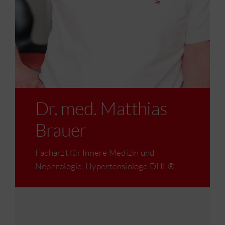
Dr. med. Matthias
Brauer
Facharzt für Innere Medizin und
Nephrologie, Hypertensiologe DHL®