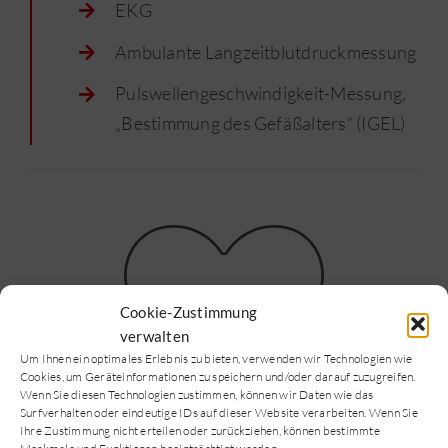
EKG
Ambulante Langzeitblutdruckmessung
Pulswellengeschwindigkeit-Messung,
„Bestimmung des Gefäßalters“ (IGEL)
Cookie-Zustimmung
verwalten
Um Ihnen ein optimales Erlebnis zu bieten, verwenden wir Technologien wie
Cookies, um Geräteinformationen zu speichern und/oder darauf zuzugreifen.
Wenn Sie diesen Technologien zustimmen, können wir Daten wie das
Surfverhalten oder eindeutige IDs auf dieser Website verarbeiten. Wenn Sie
Ihre Zustimmung nicht erteilen oder zurückziehen, können bestimmte