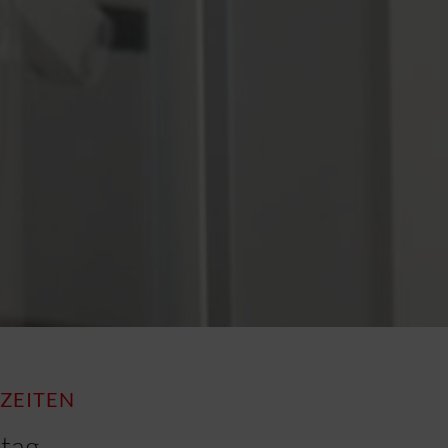
ZEITEN
itag