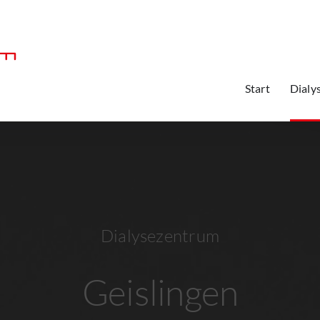
Start
Dialy
Dialysezentrum
Geislingen