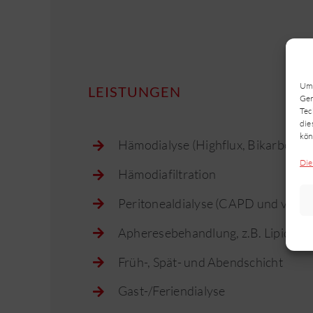
Um 
LEISTUNGEN
Ger
Tec
die
kön
Hämodialyse (Highflux, Bikarbonat
Die
Hämodiafiltration
Peritonealdialyse (CAPD und verwa
Apheresebehandlung, z.B. Lipidaph
Früh-, Spät- und Abendschicht
Gast-/Feriendialyse