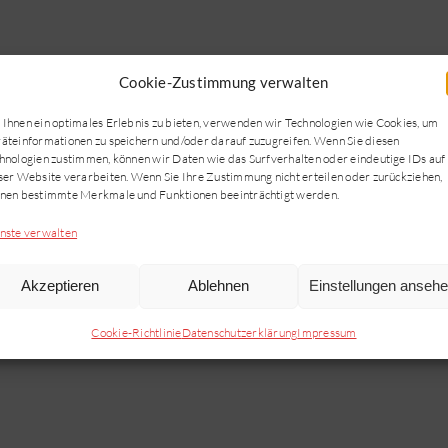
Cookie-Zustimmung verwalten
Ihnen ein optimales Erlebnis zu bieten, verwenden wir Technologien wie Cookies, um
äteinformationen zu speichern und/oder darauf zuzugreifen. Wenn Sie diesen
hnologien zustimmen, können wir Daten wie das Surfverhalten oder eindeutige IDs auf
ser Website verarbeiten. Wenn Sie Ihre Zustimmung nicht erteilen oder zurückziehen,
nen bestimmte Merkmale und Funktionen beeinträchtigt werden.
)
nste verwalten
Akzeptieren
Ablehnen
Einstellungen anseh
ndte Verfahren)
erese
Cookie-Richtlinie
Datenschutzerklärung
Impressum